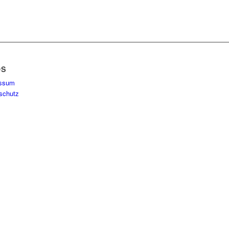
OS
essum
schutz